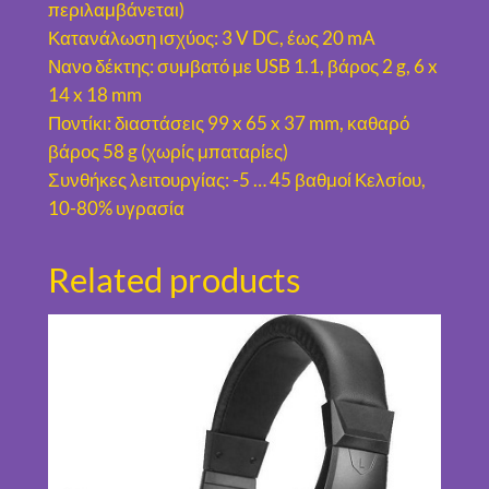
-
περιλαμβάνεται)
0
Κατανάλωση ισχύος: 3 V DC, έως 20 mA
4
Νανο δέκτης: συμβατό με USB 1.1, βάρος 2 g, 6 x
U
14 x 18 mm
S
Ποντίκι: διαστάσεις 99 x 65 x 37 mm, καθαρό
B
βάρος 58 g (χωρίς μπαταρίες)
Μ
Συνθήκες λειτουργίας: -5 … 45 βαθμοί Κελσίου,
Α
10-80% υγρασία
Υ
Ρ
Related products
Ο
π
ο
σ
ό
τ
η