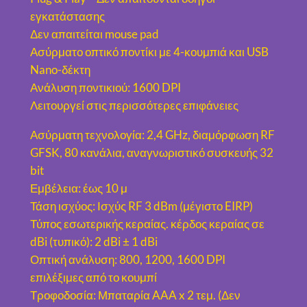
Π
εγκατάστασης
Ο
Δεν απαιτείται mouse pad
Ν
Ασύρματο οπτικό ποντίκι με 4-κουμπιά και USB
Τ
Nano-δέκτη
Ι
Ανάλυση ποντικιού: 1600 DPI
Κ
Λειτουργεί στις περισσότερες επιφάνειες
Ι
N
Ασύρματη τεχνολογία: 2,4 GHz, διαμόρφωση RF
G
GFSK, 80 κανάλια, αναγνωριστικό συσκευής 32
-
bit
M
Εμβέλεια: έως 10 μ
U
Τάση ισχύος: Ισχύς RF 3 dBm (μέγιστο EIRP)
S
Τύπος εσωτερικής κεραίας. κέρδος κεραίας σε
W
dBi (τυπικό): 2 dBi ± 1 dBi
-
Οπτική ανάλυση: 800, 1200, 1600 DPI
4
επιλέξιμες από το κουμπί
B
Τροφοδοσία: Μπαταρία AAA x 2 τεμ. (Δεν