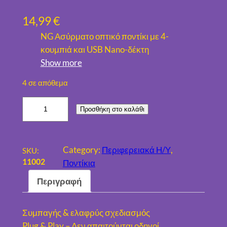
14,99
€
NG Ασύρματο οπτικό ποντίκι με 4-
κουμπιά και USB Nano-δέκτη
Show more
4 σε απόθεμα
N
Προσθήκη στο καλάθι
G
Α
Σ
Category:
Περιφερειακά Η/Υ
, 
SKU:
Υ
11002
Ποντίκια
Ρ
Περιγραφή
Μ
Α
Τ
Συμπαγής & ελαφρύς σχεδιασμός
Ο
Plug & Play – Δεν απαιτούνται οδηγοί