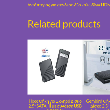
Αντάπτορας για σύνδεση δύο καλωδίων HDM
Related products
Hoco Θήκη για Σκληρό Δίσκο
Gembird Θήκ
2.5″ SATA III με σύνδεση USB
Δίσκο 2.5″ 