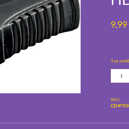
9,99
3 σε από
Μ
ε
τ
α
SKU:
τ
CEHFTO
ρ
ο
π