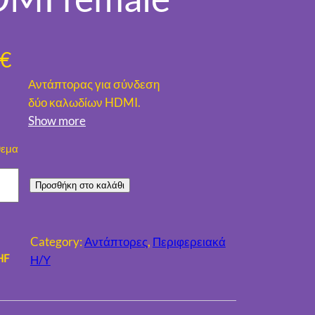
€
Αντάπτορας για σύνδεση
δύο καλωδίων HDMI.
Show more
θεμα
Προσθήκη στο καλάθι
Category:
Αντάπτορες
, 
Περιφερειακά
HF
Η/Υ