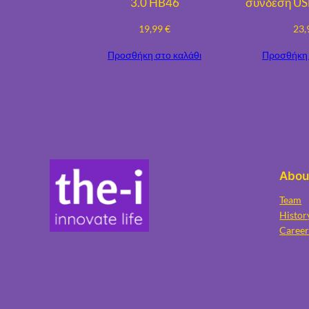
3.0 HB46
σύνδεση USB
19,99
€
23,
Προσθήκη στο καλάθι
Προσθήκη 
Abou
Team
Histor
Career