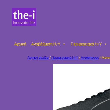
Μετάβαση
στο
περιεχόμενο
Αρχική
Αναβάθμιση Η/Υ
Περιφερειακά Η/Υ
Αρχική σελίδα
/
Περιφερειακά Η/Υ
/
Αντάπτορες
/ Μετα