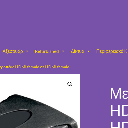
Αξεσουάρ
Refurbished
Δίκτυα
Περιφερειακά Κ
τροπέας HDMI female σε HDMI female
Με
HD
HD