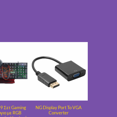
 Σετ Gaming
NG Display Port To VGA
γιο με RGB
Converter