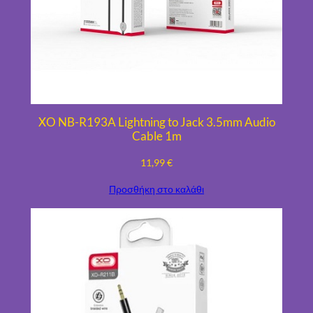
o
T
y
p
e
-
C
XO NB-R193A Lightning to Jack 3.5mm Audio
1
Cable 1m
M
11,99
€
2
.
Προσθήκη στο καλάθι
4
A
π
ο
σ
ό