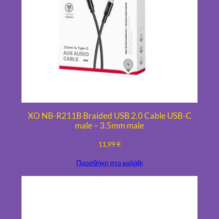
τ
η
τ
α
XO NB-R211B Braided USB 2.0 Cable USB-C
male – 3.5mm male
11,99
€
Προσθήκη στο καλάθι