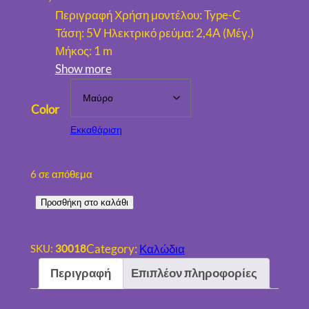
Περιγραφή Χρήση μοντέλου: Type-C
Τάση: 5V Ηλεκτρικό ρεύμα: 2,4A (Μέγ.)
Μήκος: 1 m
Show more
Color
Εκκαθάριση
6 σε απόθεμα
Προσθήκη στο καλάθι
Κ
α
λ
Category:
Καλώδια
SKU:
30018
ώ
Περιγραφή
Επιπλέον πληροφορίες
δ
ι